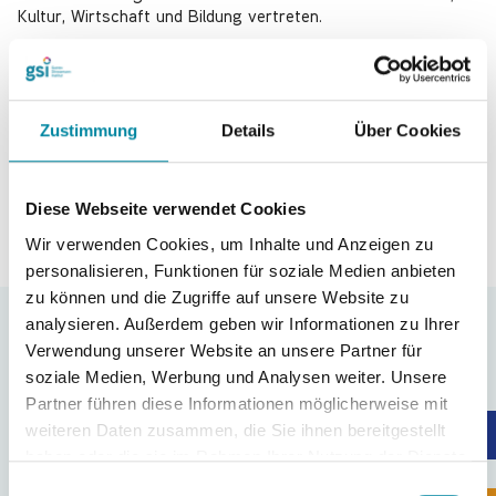
Kultur, Wirtschaft und Bildung vertreten.
Pressemitteilung
Zustimmung
Details
Über Cookies
Zurück
Diese Webseite verwendet Cookies
Wir verwenden Cookies, um Inhalte und Anzeigen zu
personalisieren, Funktionen für soziale Medien anbieten
zu können und die Zugriffe auf unsere Website zu
analysieren. Außerdem geben wir Informationen zu Ihrer
Öffentlichkeitsarbeit
Verwendung unserer Website an unsere Partner für
soziale Medien, Werbung und Analysen weiter. Unsere
Partner führen diese Informationen möglicherweise mit
weiteren Daten zusammen, die Sie ihnen bereitgestellt
Bitte richten Sie alle Presseanfragen zunächst an die die
haben oder die sie im Rahmen Ihrer Nutzung der Dienste
Stabstelle Öffentlichkeitsarbeit über unsere E-Mail-Adresse
gesammelt haben.
oeffentlichkeitsarbeit@gsi-bonn.de
. Wir nehmen gerne
E