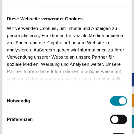
Diese Webseite verwendet Cookies
Wir verwenden Cookies, um Inhalte und Anzeigen zu
personalisieren, Funktionen für soziale Medien anbieten
zu können und die Zugriffe auf unsere Website zu
analysieren. Außerdem geben wir Informationen zu Ihrer
Verwendung unserer Website an unsere Partner für
soziale Medien, Werbung und Analysen weiter. Unsere
Partner führen diese Informationen möglicherweise mit
weiteren Daten zusammen, die Sie ihnen bereitgestellt
haben oder die sie im Rahmen Ihrer Nutzung der Dienste
gesammelt haben.
E
Notwendig
i
n
w
Präferenzen
i
l