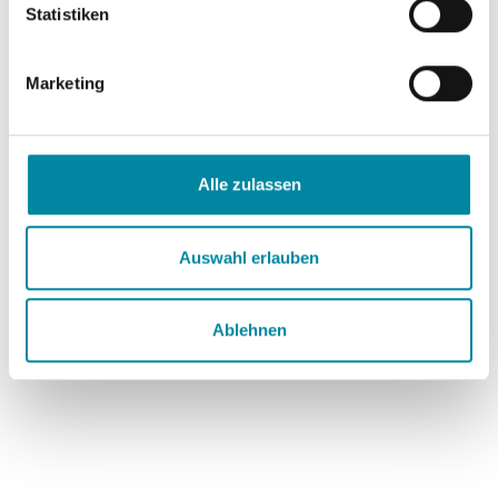
l
Statistiken
i
g
Marketing
u
n
g
s
Alle zulassen
a
u
s
Auswahl erlauben
w
a
Ablehnen
h
l