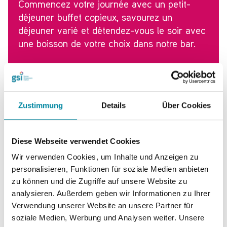
Commencez votre journée avec un petit-
déjeuner buffet copieux, savourez un
déjeuner varié et détendez-vous le soir avec
une boisson de votre choix dans notre bar.
Zum Restaurant
Zustimmung
Details
Über Cookies
Événements et célébrations
Diese Webseite verwendet Cookies
au GSI
Wir verwenden Cookies, um Inhalte und Anzeigen zu
personalisieren, Funktionen für soziale Medien anbieten
Vous prévoyez une fête ? Notre équipe expérimentée fera de
zu können und die Zugriffe auf unsere Website zu
votre événement une expérience exceptionnelle. Qu'il
analysieren. Außerdem geben wir Informationen zu Ihrer
s'agisse d'un événement d'entreprise, d'un anniversaire ou
Verwendung unserer Website an unsere Partner für
d'une célébration privée, nous vous offrons :
soziale Medien, Werbung und Analysen weiter. Unsere