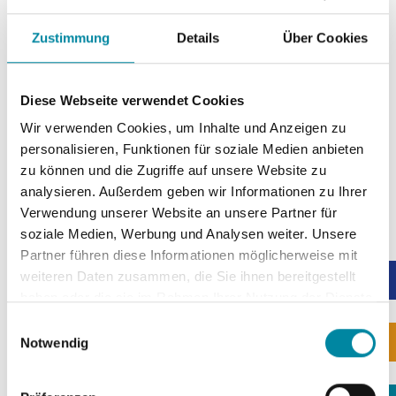
Welcome to the GSI
Zustimmung
Details
Über Cookies
website
Diese Webseite verwendet Cookies
Wir verwenden Cookies, um Inhalte und Anzeigen zu
personalisieren, Funktionen für soziale Medien anbieten
For over 70 years, we have promoted international
zu können und die Zugriffe auf unsere Website zu
understanding and political education.
analysieren. Außerdem geben wir Informationen zu Ihrer
Verwendung unserer Website an unsere Partner für
The Gustav Stresemann Institute offers the ideal
soziale Medien, Werbung und Analysen weiter. Unsere
environment for dialogue and relaxing stays. The GSI is
committed to a clear and focused approach to
political
Partner führen diese Informationen möglicherweise mit
education
. Europe is a key focus of the GSI, with a
weiteren Daten zusammen, die Sie ihnen bereitgestellt
particular emphasis on German-French and intercultural
haben oder die sie im Rahmen Ihrer Nutzung der Dienste
cooperation.
gesammelt haben.
E
The GSI offers the ideal conditions for
conferences
,
Notwendig
i
seminars and events. With 32 versatile conference and
n
seminar rooms, professional technical equipment and an
w
inviting atmosphere, you will find everything you need for a