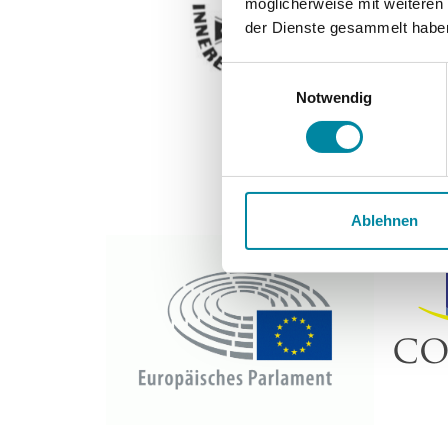
möglicherweise mit weiteren
der Dienste gesammelt habe
E
Notwendig
i
n
w
i
l
l
Ablehnen
i
g
u
n
g
s
a
u
s