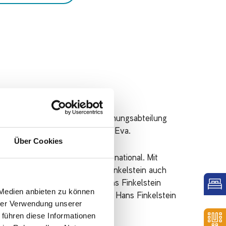
 arbeitete als Leiter der Forschungsabteilung
e Geschwister: Klaus Peter und Eva.
Über Cookies
s Finkelstein dachte deutsch-national. Mit
vorstellen. Deshalb nahm Dr. Finkelstein auch
 an. Bei I.G. Farben wurde Hans Finkelstein
 Medien anbieten zu können
issenschaften war und ist. Als Hans Finkelstein
hrer Verwendung unserer
 führen diese Informationen