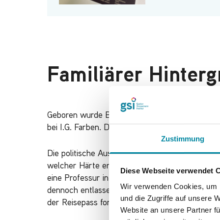
Familiärer Hinter
Geboren wurde Berthold Finkelstein am 23.12.192
bei I.G. Farben. Die Mutter Annemarie Bruns st
Zustimmung
Die politische Ausrichtung der Familie war kon
welcher Härte er ab 1933 als deutscher Jude dis
Diese Webseite verwendet 
eine Professur in den USA, die ihm angeboten wu
Wir verwenden Cookies, um I
dennoch entlassen, obwohl er als Namensgeber d
und die Zugriffe auf unsere 
der Reisepass fortgenommen wurde, setzte er 
Website an unsere Partner fü