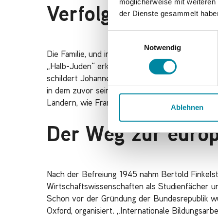
möglicherweise mit weiteren
Verfolgung und Zw
der Dienste gesammelt habe
E
Notwendig
i
Die Familie, und insbesondere der jüngste Sohn
n
„Halb-Juden“ erklärt, musste Zwangsarbeit leist
w
schildert Johannes Finkelstein
[ii]
, „und seine sp
i
in dem zuvor sein Vater leitend tätig gewesen w
l
Ländern, wie Frankreich und Polen, kennengele
l
Ablehnen
i
g
Der Weg zur europ
u
n
g
Nach der Befreiung 1945 nahm Bertold Finkelste
s
Wirtschaftswissenschaften als Studienfächer un
a
Schon vor der Gründung der Bundesrepublik wur
u
s
Oxford, organisiert. „Internationale Bildungsarb