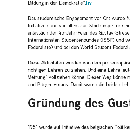
w
Bildung in der Demokratie“.
[iv]
a
h
Das studentische Engagement vor Ort wurde für
l
Initiativen und vor allem zur Startrampe für s
anlässlich der 45-Jahr-Feier des Gustav-Stresem
Internationalen Studentenbundes (ISSF) und w
Fédéraliste) und bei den World Student Federalis
Diese Aktivitäten wurden von dem pro-europäis
richtigen Lehren zu ziehen. Und eine Lehre laute
Meinung“ vollziehen könne. Dieser Weg könne m
und Bürger voraus. Damit waren die beiden Lebe
Gründung des Gust
1951 wurde auf Initiative des belgischen Politi