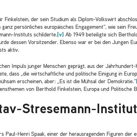
 Finkelstein, der sein Studium als Diplom-Volkswirt abschl
ein ganz persönliches europäisches Engagement“, wie sein F
ann-Instituts schilderte.
[v]
Ab 1949 beteiligte sich Berthol
urde dessen Vorsitzender. Ebenso war er bei den Jungen Eu
ts aktiv.
chen Impuls junger Menschen geprägt, aus der Jahrhundert-K
te, dass „die wirtschaftliche und politische Einigung in Europ
ühsam erscheinen, aber: „Es ist die Mühsal der Demokratie.“
nsthemen von Berthold Finkelstein, Europa und Politische Bil
av-Stresemann-Institu
kers Paul-Henri Spaak, einer der herausragenden Figuren der 