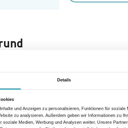
grund
5 in Krefeld. Sein Vater, der Chemiker Dr. Hans Finkelstein,
ammte aus dem Elsass. Berthold Finkelstein hatte zwei älter
Details
servativ. Der renommierte und prominente Wissenschaftler Han
kriminiert und verfolgt werden würde, konnte er sich nicht 
Cookies
rde und die eine Chance zur Emigration eröffnet hätte, nicht
nhalte und Anzeigen zu personalisieren, Funktionen für soziale
er „Finkelstein-Reaktion“ ein Begriff in der Welt der Naturw
Website zu analysieren. Außerdem geben wir Informationen zu I
1938 seinem Leben ein Ende.
[i]
r soziale Medien, Werbung und Analysen weiter. Unsere Partner