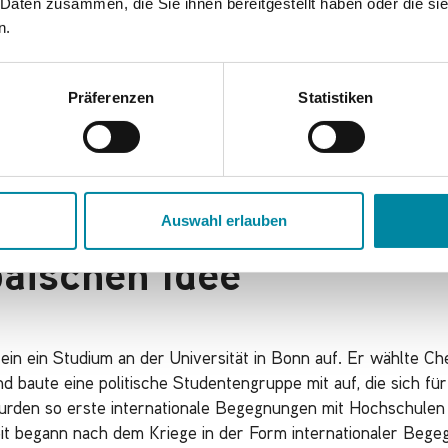
 Daten zusammen, die Sie ihnen bereitgestellt haben oder die s
angsarbeit
n.
Präferenzen
Statistiken
, litten nicht nur unter dem Tod des Vaters. Berthold Finkel
en. „Die Zwangsarbeit, der Verlust seines Vaters und das Tr
ätere Arbeit entscheidend beeinflusst“. Berthold Finkelstein 
ar. Dort, so berichtete Berthold Finkelstein später im Rückb
rnt und sei „zum Europäer“ geworden.
[iii]
Auswahl erlauben
äischen Idee
in ein Studium an der Universität in Bonn auf. Er wählte Ch
d baute eine politische Studentengruppe mit auf, die sich fü
den so erste internationale Begegnungen mit Hochschulen i
eit begann nach dem Kriege in der Form internationaler Begegn