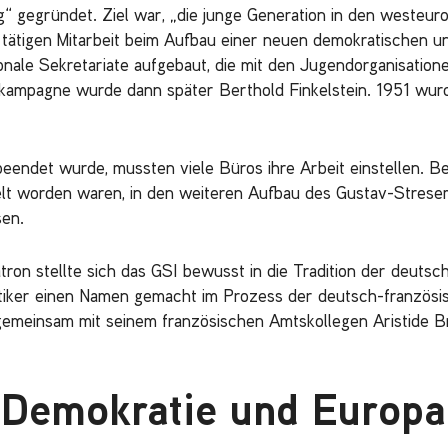
 gegründet. Ziel war, „die junge Generation in den westeu
tätigen Mitarbeit beim Aufbau einer neuen demokratischen u
ale Sekretariate aufgebaut, die mit den Jugendorganisatione
ampagne wurde dann später Berthold Finkelstein. 1951 wur
eendet wurde, mussten viele Büros ihre Arbeit einstellen. Be
lt worden waren, in den weiteren Aufbau des Gustav-Stresem
sen.
ron stellte sich das GSI bewusst in die Tradition der deuts
itiker einen Namen gemacht im Prozess der deutsch-französ
emeinsam mit seinem französischen Amtskollegen Aristide Br
r Demokratie und Europa