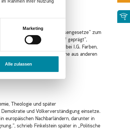
ie im Rahmen Ihrer Nutzung
Marketing
stein, durch die „Nürnberger Rassengesetze“ zum
auma des Krieges haben ihn tief geprägt“,
arbeitete in demselben Betrieb bei I.G. Farben,
lick, habe er politische Gefangene aus anderen
Alle zulassen
emie, Theologie und später
r Demokratie und Völkerverständigung einsetze.
n europäischen Nachbarländern, darunter in
ung.“, schrieb Finkelstein später in „Politische