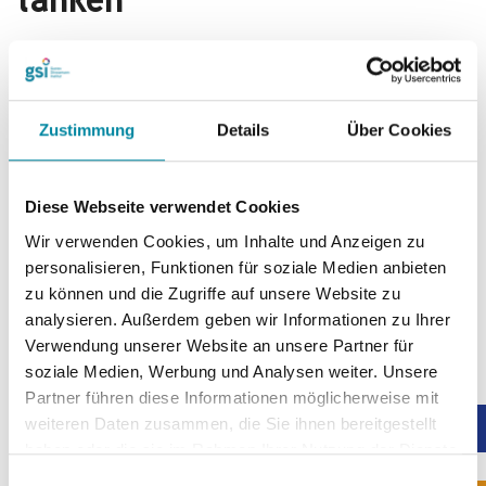
tanken
Der weitläufige GSI-Park bietet Ihnen eine grüne Oase für
Entspannung und sportliche Aktivitäten. Unsere Grünflächen
laden außerdem zum Lesen, Relaxen oder für Gespräche im
Zustimmung
Details
Über Cookies
Freien ein - selbstverständlich auch bei einem erfrischenden
Getränk auf der Terrasse. Boule-Sets, Volleybälle und
Badminton-Schläger sind an der Rezeption erhältlich.
Diese Webseite verwendet Cookies
Boule-Platz:
Entspannen Sie bei einer lockeren Runde
Wir verwenden Cookies, um Inhalte und Anzeigen zu
Boule.
personalisieren, Funktionen für soziale Medien anbieten
Volleyballfeld:
Teamgeist und Bewegung – ideal für
sportliche Gruppenaktivitäten.
zu können und die Zugriffe auf unsere Website zu
Badminton:
Verbringen Sie aktive Stunden auf unserer
analysieren. Außerdem geben wir Informationen zu Ihrer
Grünfläche.
Verwendung unserer Website an unsere Partner für
Freiluftschach:
Erleben Sie Schach in Großformat auf
soziale Medien, Werbung und Analysen weiter. Unsere
unserem Freiluftschachbrett im GSI-Park.
Partner führen diese Informationen möglicherweise mit
weiteren Daten zusammen, die Sie ihnen bereitgestellt
haben oder die sie im Rahmen Ihrer Nutzung der Dienste
gesammelt haben.
E