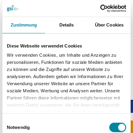
Moderne Tagungstechnik
für professionelle
Präsentationen
WLAN
und
Servicetelefon
in allen Räumen
Zustimmung
Details
Über Cookies
Großzügiges Tageslicht
für eine angenehme
Arbeitsatmosphäre
Klimatisierte Räume
für maximalen Komfort
Diese Webseite verwendet Cookies
Eigene Außenterrassen
für Pausen und Gespräche im
Freien
Wir verwenden Cookies, um Inhalte und Anzeigen zu
Dolmetscherkabinen
für mehrsprachige Veranstaltungen
personalisieren, Funktionen für soziale Medien anbieten
zu können und die Zugriffe auf unsere Website zu
Zur technischen Ausstattung
analysieren. Außerdem geben wir Informationen zu Ihrer
Verwendung unserer Website an unsere Partner für
soziale Medien, Werbung und Analysen weiter. Unsere
Partner führen diese Informationen möglicherweise mit
Virtueller Rundgang
weiteren Daten zusammen, die Sie ihnen bereitgestellt
haben oder die sie im Rahmen Ihrer Nutzung der Dienste
gesammelt haben.
Werfen Sie einen Blick in unsere
Räumlichkeiten
und
E
machen Sie sich selbst ein Bild! Unser interaktiver
3D-
Notwendig
i
Rundgang
zeigt Ihnen die vielfältigen Möglichkeiten und